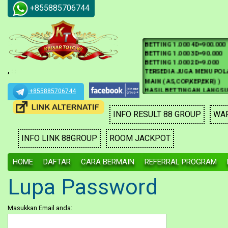
+855885706744
BETTING 1.000 3D=200.000
BETTING 1.000 2D=20.000
PRIZE 3
BETTING 1.000 4D=900.000
BETTING 1.000 3D=90.000
BETTING 1.000 2D=9.000
TERSEDIA JUGA MENU PO
,
:
:
MAIN (AS,COP,KEP,EKR) 
HASIL BETTINGAN LANGSU
+855885706744
KAISARTOTO88 (NO DISKO
INFO RESULT 88 GROUP
WA
INFO LINK 88GROUP
ROOM JACKPOT
HOME
DAFTAR
CARA BERMAIN
REFERRAL PROGRAM
Lupa Password
Masukkan Email anda: