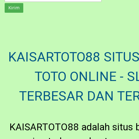
Kirim
KAISARTOTO88 SITUS
TOTO ONLINE - S
TERBESAR DAN TER
KAISARTOTO88 adalah situs ban