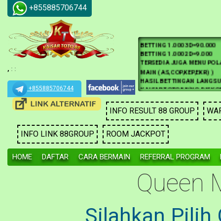
BETTING 1.000 2D=20.000
+855885706744
PRIZE 3
BETTING 1.000 4D=900.000
BETTING 1.000 3D=90.000
BETTING 1.000 2D=9.000
TERSEDIA JUGA MENU PO
MAIN (AS,COP,KEP,EKR) 
HASIL BETTINGAN LANGSU
,
:
:
KAISARTOTO88 (NO DISKO
+855885706744
INFO RESULT 88 GROUP
WA
INFO LINK 88GROUP
ROOM JACKPOT
HOME
DAFTAR
CARA BERMAIN
REFERRAL PROGRAM
Queen 
Silahkan Pili