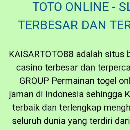
TOTO ONLINE - S
TERBESAR DAN TER
KAISARTOTO88 adalah situs ban
casino terbesar dan terperc
GROUP Permainan togel onli
jaman di Indonesia sehingga
terbaik dan terlengkap mengh
seluruh dunia yang terdiri dar